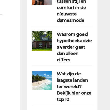
tussen stijl en
comfort in de
nieuwste
damesmode
Waarom goed
hypotheekadvie
s verder gaat
dan alleen
cijfers
Wat zijn de
laagste landen
ter wereld?
Bekijk hier onze
top 10