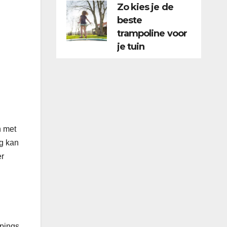
Zo kies je de
beste
trampoline voor
je tuin
n met
ng kan
er
mpings