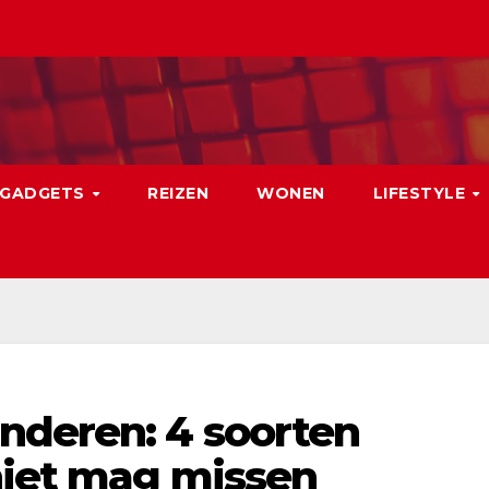
GADGETS
REIZEN
WONEN
LIFESTYLE
nderen: 4 soorten
niet mag missen