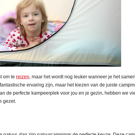
st om te
reizen
, maar het wordt nog leuker wanneer je het same
antastische ervaring zijn, maar het kiezen van de juiste campi
 van de perfecte kampeerplek voor jou en je gezin, hebben we vi
e gezet.
de natuur, dan zijn natuurcampings de perfecte keuze. Deze ca