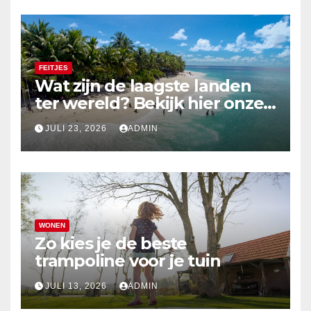
FEITJES
Wat zijn de laagste landen
ter wereld? Bekijk hier onze
top 10
JULI 23, 2026
ADMIN
WONEN
Zo kies je de beste
trampoline voor je tuin
JULI 13, 2026
ADMIN