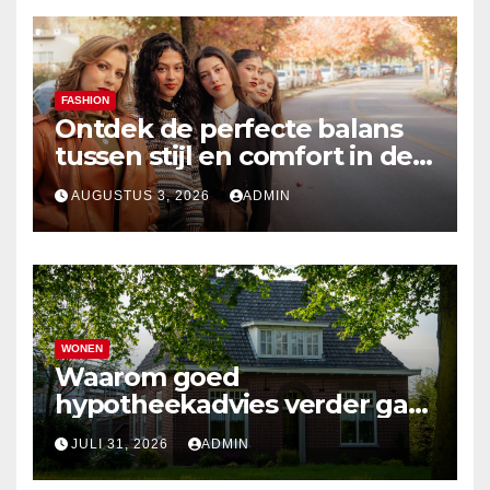
FASHION
Ontdek de perfecte balans
tussen stijl en comfort in de
nieuwste damesmode
AUGUSTUS 3, 2026
ADMIN
WONEN
Waarom goed
hypotheekadvies verder gaat
dan alleen cijfers
JULI 31, 2026
ADMIN