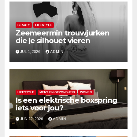
BEAUTY
LIFESTYLE
Zeemeermin trouwjurken
die je silhouet vieren
JUL 1, 2026
ADMIN
LIFESTYLE
MENS EN GEZONDHEID
WONEN
Is een elektrische boxspring
iets voor jou?
JUN 22, 2026
ADMIN