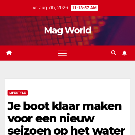
Ga
vr. aug 7th, 2026
11:13:58 AM
naar
de
Mag World
inhoud
LIFESTYLE
Je boot klaar maken
voor een nieuw
seizoen op het water