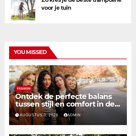
Zo kies je de beste trampoline
voor je tuin
YOU MISSED
FASHION
Ontdek de perfecte balans
tussen stijl en comfort in de
nieuwste damesmode
AUGUSTUS 3, 2026
ADMIN