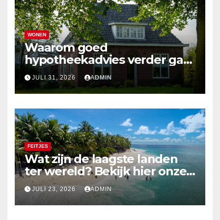
WONEN
Waarom goed
hypotheekadvies verder gaat
dan alleen cijfers
JULI 31, 2026
ADMIN
FEITJES
Wat zijn de laagste landen
ter wereld? Bekijk hier onze
top 10
JULI 23, 2026
ADMIN