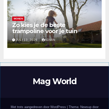
WONEN
Zo kies je de beste
trampoline voor je tuin
JULI 13, 2026
ADMIN
Mag World
Met trots aangedreven door WordPress
|
Thema: Newsup door