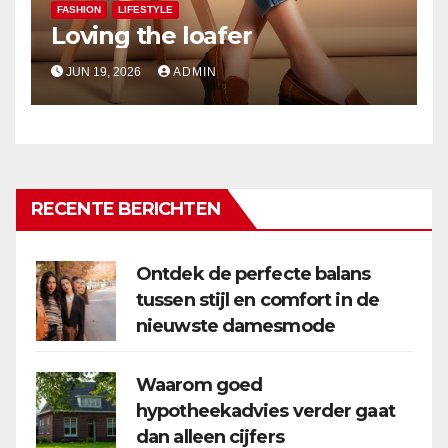
FASHION
LIFESTYLE
Loving the loafer
JUN 19, 2026
ADMIN
RECENTE BERICHTEN
Ontdek de perfecte balans
tussen stijl en comfort in de
nieuwste damesmode
Waarom goed
hypotheekadvies verder gaat
dan alleen cijfers