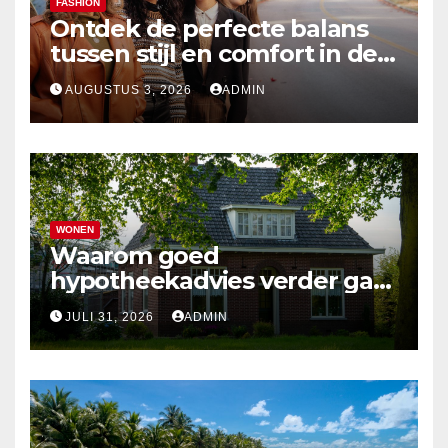
FASHION
Ontdek de perfecte balans
tussen stijl en comfort in de
nieuwste damesmode
AUGUSTUS 3, 2026
ADMIN
WONEN
Waarom goed
hypotheekadvies verder gaat
dan alleen cijfers
JULI 31, 2026
ADMIN