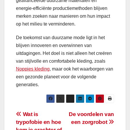
geavanceerde duurzame materialen en
energie-efficiënte productiemethoden blijven
merken zoeken naar manieren om hun impact
op het milieu te verminderen.
De toekomst van duurzame mode ligt in het
blijven innoveren en overwinnen van
uitdagingen. Het doel is niet alleen het creëren
van stijlvolle en comfortabele kleding, zoals
Noppies kleding
, maar ook het waarborgen van
een gezonde planeet voor de volgende
generaties.
Bericht
Wat is
De voordelen van
trypofobie en hoe
een zorgrobot
navigatie
kom je erachter of