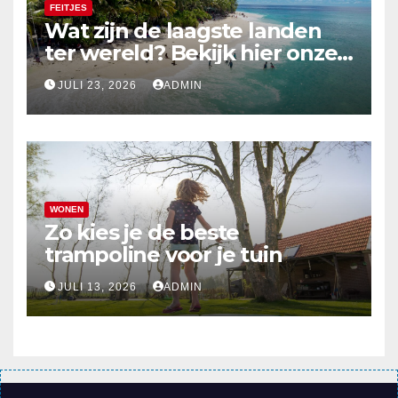
FEITJES
Wat zijn de laagste landen
ter wereld? Bekijk hier onze
top 10
JULI 23, 2026
ADMIN
WONEN
Zo kies je de beste
trampoline voor je tuin
JULI 13, 2026
ADMIN