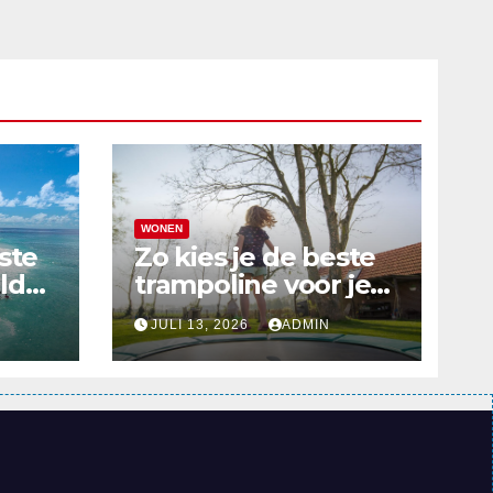
WONEN
ste
Zo kies je de beste
ld?
trampoline voor je
 top
tuin
JULI 13, 2026
ADMIN