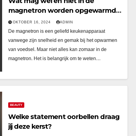
Wat mag wel en niet in de
magnetron worden opgewarmd?
Een uitgebreide gids voor veilig
OKTOBER 16, 2024
ADMIN
gebruik van de magnetron
De magnetron is een geliefd keukenapparaat
vanwege zijn snelheid en gemak bij het opwarmen
van voedsel. Maar niet alles kan zomaar in de
magnetron. Het is belangrijk om te weten…
BEAUTY
Welke statement oorbellen draag
jij deze kerst?