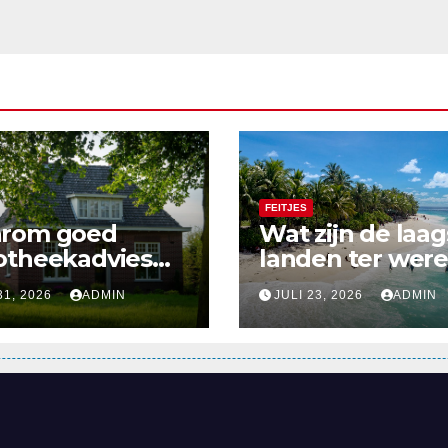
FEITJES
rom goed
Wat zijn de laag
otheekadvies
landen ter were
er gaat dan
Bekijk hier onze
31, 2026
ADMIN
JULI 23, 2026
ADMIN
en cijfers
10