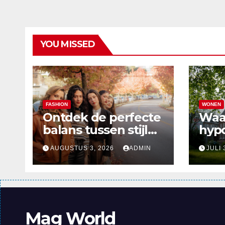
YOU MISSED
FASHION
WONEN
Ontdek de perfecte
Waa
balans tussen stijl
hyp
en comfort in de
verd
AUGUSTUS 3, 2026
ADMIN
JULI 
nieuwste
alle
damesmode
Mag World